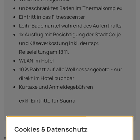
unbeschränktes Baden im Thermalkomplex
Eintritt in das Fitnesscenter
Leih-Bademantel während des Aufenthalts
1x Ausflug mit Besichtigung der Stadt Celje
und Käseverkostung inkl. deutspr.
Reiseleitung am 18.11.
WLAN im Hotel
10% Rabatt auf alle Wellnessangebote - nur
direkt im Hotel buchbar
Kurtaxe und Anmeldegebühren
exkl. Eintritte für Sauna
Früher nur für Auserwählte, heute für die Allgemeinheit. Die