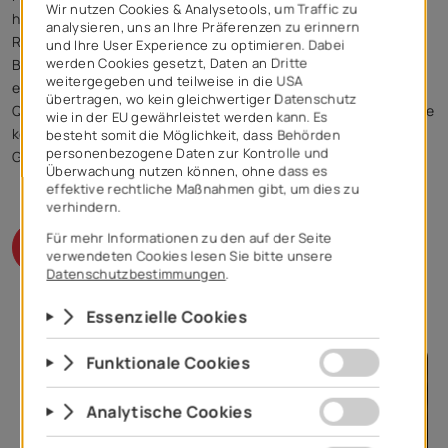
heilende Wirkung des Thermalwassers war bereits den alten
Römern bekannt, die bereits im Jahr 39 v. u. Z. die ersten
Becken für heißes und kaltes Wasser an gleicher Stelle
erbauten. Jahrhundertevergingen, und die Beliebtheit der
Quellen mit dem Wunderwasser ist nur noch gewachsen. Heute
können Sie in der Rimske Terme zur beruhigenden Natur,
Gesundheit, Wohlbefinden und Entspannung zurückkehren.
Anfragen / Buchen