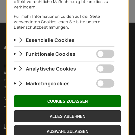
seine Gültigkeit, wenn die Zahlung bei uns eingegangen ist.
Hauptstraße 16-18 / GL2
A-2544 Leobersdorf
+43 2256 62188
office@pulayreisen.at
Mo, Di, Mi, Fr von 08.00 - 16.00 Uhr
Do von 08.00 - 12.00 Uhr
Über Uns