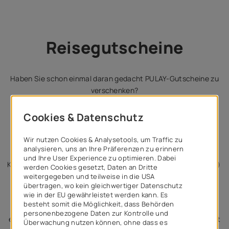
Reisegutscheine
Haben Sie schon einmal daran gedacht PULAY-Gutscheine zu
verschenken?
Ein Reisegutschein ist immer ein gelungenes Geschenk, denn
damit schenken Sie Ihren Lieben „ein Stück Urlaub“, einen
erlebnisreichen Tagesausfug oder unvergessliche
Theaterabende.
Kommen Sie persönlich vorbei, rufen Sie uns an (02256/62188)
oder schicken Sie eine E-Mail (office@pulayreisen.at).
Dabei bitten wir um Verständnis, dass wir die Bezahlung von
Gutscheinen nur in bar akzeptieren. Bei Zusendung per Post
erhalten Sie beiliegend einen Zahlschein. Der Gutschein erhält